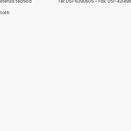
istenza tecnica
Tel: 051-6390605 - Fax: 051-42149
tatti