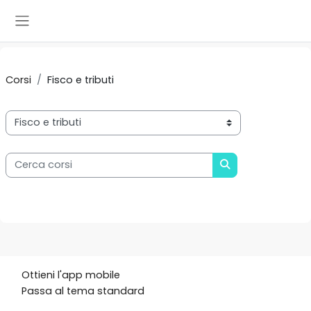
Vai al contenuto principale
Pannello laterale
Corsi
Fisco e tributi
Categorie di corso
Cerca corsi
CERCA CORSI
Ottieni l'app mobile
Passa al tema standard