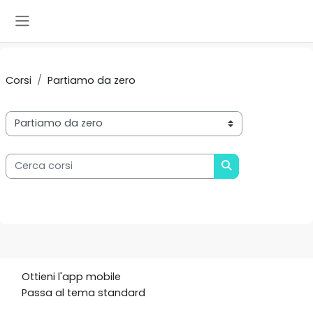
Vai al contenuto principale
Pannello laterale
Corsi
Partiamo da zero
Categorie di corso
Cerca corsi
CERCA CORSI
Ottieni l'app mobile
Passa al tema standard